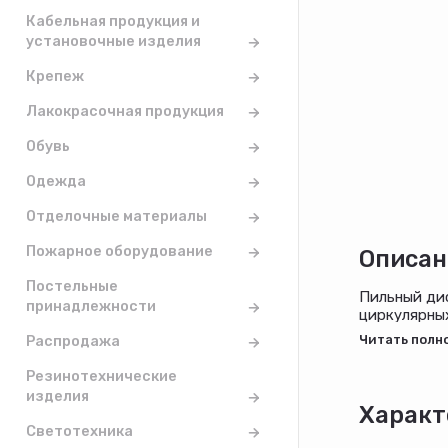
Кабельная продукция и
установочные изделия
Крепеж
Лакокрасочная продукция
Обувь
Одежда
Отделочные материалы
Пожарное оборудование
Описан
Постельные
Пильный дис
принадлежности
циркулярных
поперечного
Распродажа
кольцо 20/1
по дереву
Резинотехнические
Диаметр
изделия
140 мм
Характ
Диаметр (д
Светотехника
5 1/2