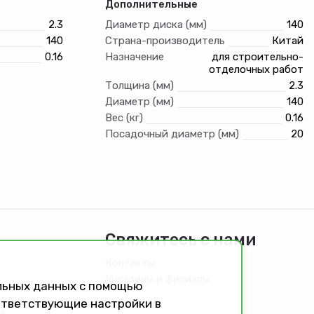
Дополнительные
2.3
Диаметр диска (мм)
140
140
Страна-производитель
Китай
0.16
Назначение
для строительно-
отделочных работ
Толщина (мм)
2.3
Диаметр (мм)
140
Вес (кг)
0.16
Посадочный диаметр (мм)
20
Свяжитесь с нами
Контакты
Магазины и филиалы
альных данных с помощью
оответствующие настройки в
ы