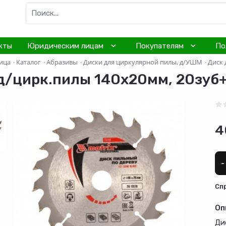
кты
Юридическим лицам
Покупателям
По
ица
·
Каталог
·
Абразивы
·
Диски для циркулярной пилы, д/УШМ
·
Диск 
д/цирк.пилы 140х20мм, 20зуб+
4
-
Cп
Оп
Ди