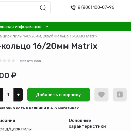
8 (800) 100-07-96
лезная информация
д/цирк.пилы 140х20мм, 20зуб+кольцо 16/20мм Matrix
кольцо 16/20мм Matrix
Нет отзывов
00 ₽
+
Добавить в корзину
равочно есть в наличии в
4-х магазинах
исание
Основные
характеристики
ск д/цирк.пилы