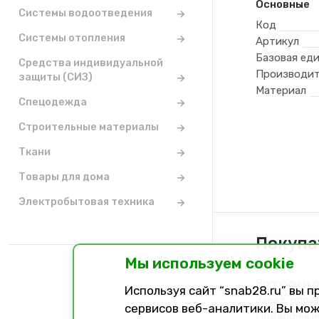
Основные
Посадочный
Системы водоотведения
20/16 мм
Код
Угол заточк
Системы отопления
Артикул
15-18
Базовая ед
Количество
Средства индивидуальной
20 шт
Производит
защиты (СИЗ)
Max число 
Материал
10000 об/м
Спецодежда
Строительные материалы
Ткани
Товары для дома
Электробытовая техника
Покупа
Мы используем cookie
Каталог
Вопросы и 
Используя сайт “snab28.ru” вы 
Заказ, опла
сервисов веб-аналитики. Вы мож
Подарочные