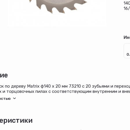
14
16
Ин
0
ие
к по дереву Matrix ф140 х 20 мм 73210 с 20 зубьями и перех
 и торцовочных пилах с соответствующим внутренним и вне
 реза материалов из мягкой и твердой древесины, ДСП, ДВП,
6 для возможности самостоятельного изменения посадочног
еристики
юйм)