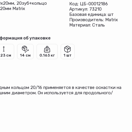
0х20мм, 20зуб+кольцо
Код: ЦБ-00012186
/20мм Matrix
Артикул: 73210
Базовая единица: шт
Производитель: Matrix
Материал: Сталь
формация об упаковке
.23 см
14 см
0.163 кг
1 шт
одным кольцом 20/16 применяется в качестве оснастки на
шним диаметром. Он используется для продольного/
 фанеры, столярных плит. В комплект входит переходное
о диаметра при необходимости. Тип