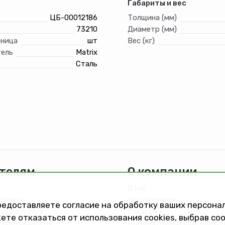
Габариты и вес
 диаметр
ЦБ-00012186
Толщина (мм)
и
73210
Диаметр (мм)
иница
шт
Вес (кг)
 зубьев
ель
Matrix
оборотов
Сталь
ин
телям
О компании
О нас
ответы
Фотогалерея
предоставляете согласие на обработку ваших персон
та, доставка
Вакансии
ете отказаться от использования cookies, выбрав с
 сертификаты
Договор публичной оферт