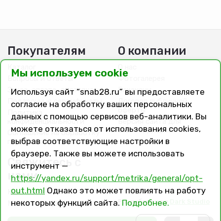
Покупателям
О компании
Каталог
О нас
Мы используем cookie
Вопросы и ответы
Фотогалерея
Заказ, оплата, доставка
Вакансии
Используя сайт “snab28.ru” вы предоставляете
Подарочные сертификаты
Договор публичной
согласие на обработку ваших персональных
оферты
Политика
данных с помощью сервисов веб-аналитики. Вы
конфиденциальности
Версия сайта для
можете отказаться от использования cookies,
слабовидящих
Соглашение на обработку
выбрав соответствующие настройки в
персональных данных
браузере. Также вы можете использовать
Свяжитесь с
инструмент —
нами
https://yandex.ru/support/metrika/general/opt-
out.html
Однако это может повлиять на работу
Контакты
Разработано в
Dark Studio
некоторых функций сайта.
Подробнее.
Магазины и филиалы