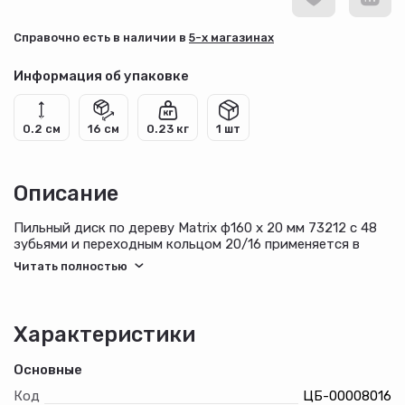
Cправочно есть в наличии в
5-х магазинах
Информация об упаковке
0.2 см
16 см
0.23 кг
1 шт
Описание
Пильный диск по дереву Matrix ф160 х 20 мм 73212 с 48
зубьями и переходным кольцом 20/16 применяется в
качестве оснастки на циркулярных и торцовочных пилах
с соответствующим внутренним и внешним диаметром.
Он используется преимущественно для поперечного реза
материалов из мягкой и твердой древесины, ДСП, ДВП,
фанеры, столярных плит. В комплект входит переходное
Характеристики
кольцо 20/16 для возможности самостоятельного
изменения посадочного диаметра при
Основные
необходимости. Bмеет специальную схему заточки
твердосплавных зубьев (ВК4), что позволяет
Код
ЦБ-00008016