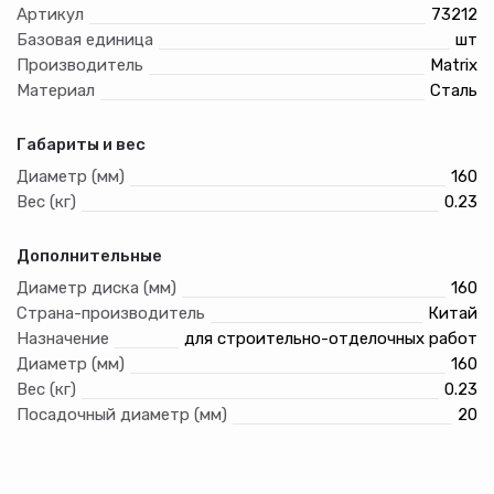
производить качественную распиловку древесины.
Артикул
73212
Компенсационные прорези уменьшают колебания,
Базовая единица
шт
подавляют шумы и препятствуют изгибанию диска при
нагреве.Зубья из ВК8 припаяны высокопрочным припоем.
Производитель
Matrix
Алмазная заточка с выхаживанием значительно
Материал
Сталь
увеличивает срок службы инструмента.
Габариты и вес
Диаметр (мм)
160
Вес (кг)
0.23
Дополнительные
Диаметр диска (мм)
160
Страна-производитель
Китай
Назначение
для строительно-отделочных работ
Диаметр (мм)
160
Вес (кг)
0.23
Посадочный диаметр (мм)
20