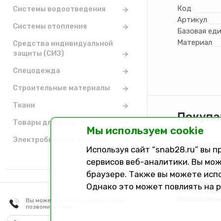
Код
Системы водоотведения
Артикул
Системы отопления
Базовая ед
Материал
Средства индивидуальной
защиты (СИЗ)
Спецодежда
Строительные материалы
Ткани
Покупа
Товары для дома
Мы используем cookie
Каталог
Электробытовая техника
Вопросы и 
Используя сайт “snab28.ru” вы 
Заказ, опла
сервисов веб-аналитики. Вы мож
Подарочные
браузере. Также вы можете исп
Политика к
Однако это может повлиять на 
Соглашение 
персональн
Вы можете заказать звонок, либо
позвонить сами
Разработано в
Dark Studio