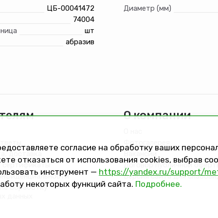
ЦБ-00041472
Диаметр (мм)
74004
иница
шт
абразив
телям
О компании
О нас
ответы
Фотогалерея
предоставляете согласие на обработку ваших персон
та, доставка
Вакансии
ете отказаться от использования cookies, выбрав с
 сертификаты
Договор публичной оферт
ользовать инструмент —
https://yandex.ru/support/me
онфиденциальности
Версия сайта для слабов
работу некоторых функций сайта.
Подробнее.
на обработку
ых данных