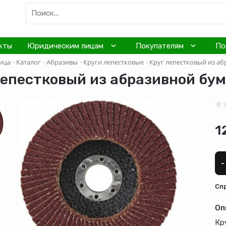
кты
Юридическим лицам
Покупателям
По
ица
·
Каталог
·
Абразивы
·
Круги лепестковые
·
Круг лепестковый из аб
лепестковый из абразивной бу
1
-
Cп
Оп
Кр