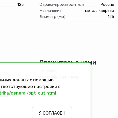
125
Страна-производитель
Россия
Назначение
металл-дерево
Диаметр (мм)
125
Свяжитесь с нами
Контакты
Магазины и филиалы
альных данных с помощью
оответствующие настройки в
ы
trika/general/opt-out.html
идящих
Я СОГЛАСЕН