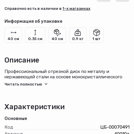
Cправочно есть в наличии в
1-х магазинах
Информация об упаковке
40 см
0.35 см
40 см
0.9 кг
1 шт
Описание
Профессиональный отрезной диск по металлу и
нержавеющей стали на основе монокристаллического
электрокорунда, который улучшает КПД диска и
позволяет увеличить количество резов в несколько раз.
Для углошлифовальных машин. Посадочный диаметр 22,2
мм.
- Оснастка изготавливается на современном
Характеристики
оборудовании под строгим контролем качества.
Основные
Код
ЦБ-00070491
Артикул
40010т