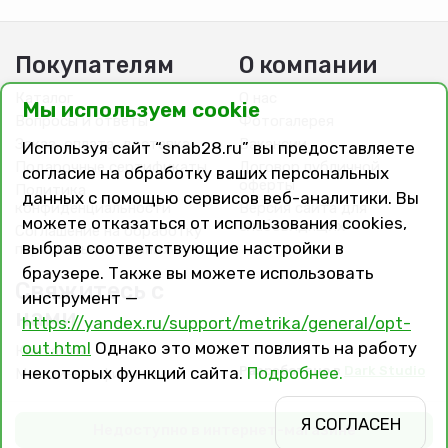
Покупателям
О компании
Каталог
О нас
Мы используем cookie
Вопросы и ответы
Фотогалерея
Заказ, оплата, доставка
Вакансии
Используя сайт “snab28.ru” вы предоставляете
Подарочные сертификаты
Договор публичной
согласие на обработку ваших персональных
оферты
Политика
данных с помощью сервисов веб-аналитики. Вы
конфиденциальности
Версия сайта для
можете отказаться от использования cookies,
слабовидящих
Соглашение на обработку
выбрав соответствующие настройки в
персональных данных
браузере. Также вы можете использовать
Свяжитесь с
инструмент —
нами
https://yandex.ru/support/metrika/general/opt-
out.html
Однако это может повлиять на работу
Контакты
Разработано в
Dark Studio
некоторых функций сайта.
Подробнее.
Магазины и филиалы
Я СОГЛАСЕН
Недоступно в интернет-магазине