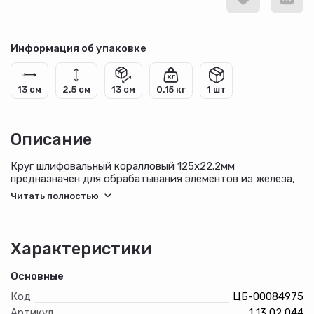
Информация об упаковке
13 см
2.5 см
13 см
0.15 кг
1 шт
Описание
Круг шлифовальный коралловый 125х22.2мм
предназначен для обрабатывания элементов из железа,
древесины, пластмассы. Основная рабочая зона – край
круга. Может использоваться до глубокой выработки.
Применяется как для первичной обработки, так и для
завершающей зачистки.
Низкий уровень шума.
Характеристики
Малый нагрев при шлифовании.
Длительный срок службы.
Основные
Код
ЦБ-00084975
Артикул
1 13 02 044