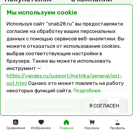
Каталог
О нас
Мы используем cookie
Вопросы и ответы
Фотогалерея
Заказ, оплата, доставка
Вакансии
Используя сайт “snab28.ru” вы предоставляете
Подарочные сертификаты
Договор публичной
согласие на обработку ваших персональных
оферты
Политика
данных с помощью сервисов веб-аналитики. Вы
конфиденциальности
Версия сайта для
можете отказаться от использования cookies,
слабовидящих
Соглашение на обработку
выбрав соответствующие настройки в
персональных данных
браузере. Также вы можете использовать
Свяжитесь с
инструмент —
нами
https://yandex.ru/support/metrika/general/opt-
out.html
Однако это может повлиять на работу
Контакты
Разработано в
Dark Studio
некоторых функций сайта.
Подробнее.
Магазины и филиалы
Я СОГЛАСЕН
Добавить в корзину
-
+
Сравнение
Избранное
Главная
Корзина
Профиль