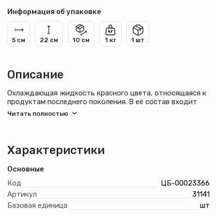
Информация об упаковке
5 см
22 см
10 см
1 кг
1 шт
Описание
Охлаждающая жидкость красного цвета, относящаяся к
продуктам последнего поколения. В её состав входит
очень мощный пакет присадок: антифрикционных,
антикоррозийных, антиокислительных, антипенных.
Аминов, нитритов в составе нет.
Характеристики
Основные
Код
ЦБ-00023366
Артикул
31141
Базовая единица
шт