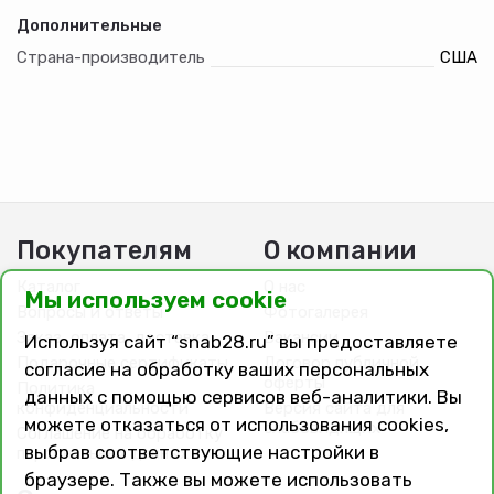
— Быстродействующая формула.
Дополнительные
— Средство готово к применению, просто в
Страна-производитель
США
использовании
Покупателям
О компании
Каталог
О нас
Мы используем cookie
Вопросы и ответы
Фотогалерея
Заказ, оплата, доставка
Вакансии
Используя сайт “snab28.ru” вы предоставляете
Подарочные сертификаты
Договор публичной
согласие на обработку ваших персональных
оферты
Политика
данных с помощью сервисов веб-аналитики. Вы
конфиденциальности
Версия сайта для
можете отказаться от использования cookies,
слабовидящих
Соглашение на обработку
выбрав соответствующие настройки в
персональных данных
браузере. Также вы можете использовать