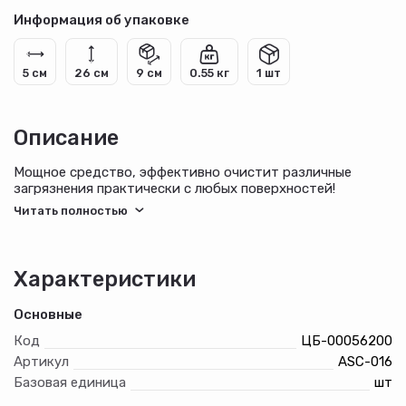
Информация об упаковке
5 см
26 см
9 см
0.55 кг
1 шт
Описание
Мощное средство, эффективно очистит различные
загрязнения практически с любых поверхностей!
Особенности:
— Идеально для очистки ткани, велюра, ковровых
покрытий, пластика, керамики, резины, металлических
Характеристики
изделий и пр.
Основные
— Эффективное удаление всех типов загрязнения (жир,
смазка, технические загрязнения, остатки скотча, следы
Код
ЦБ-00056200
маркера, смола), включая бытовые.
Артикул
ASC-016
Базовая единица
шт
— Высокие чистящие свойства.