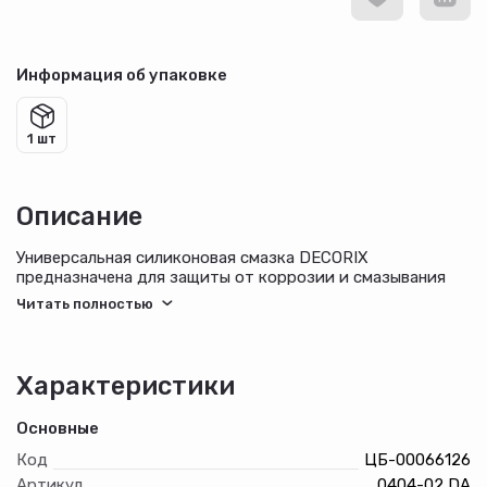
Информация об упаковке
1 шт
Описание
Универсальная силиконовая смазка DECORIX
предназначена для защиты от коррозии и смазывания
различных механизмов, резиновых уплотнителей и
молдингов, дверей багажника и капота, дверных замков
и петель, а также для предотвращения примерзания,
старения и растрескивания.
Характеристики
Основные
Код
ЦБ-00066126
Артикул
0404-02 DA