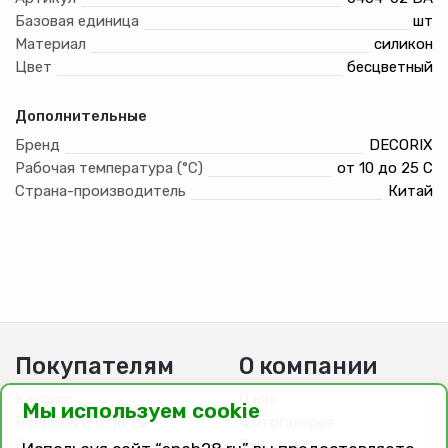
Базовая единица
шт
Материал
силикон
Цвет
бесцветный
Дополнительные
Бренд
DECORIX
Рабочая температура (°С)
от 10 до 25 С
Страна-производитель
Китай
Покупателям
О компании
Каталог
О нас
Мы используем cookie
Вопросы и ответы
Фотогалерея
Заказ, оплата, доставка
Вакансии