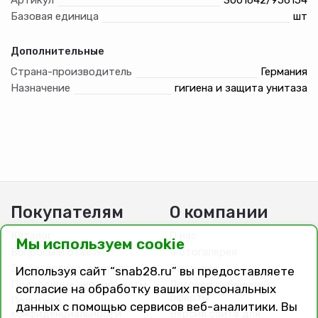
Базовая единица
шт
Дополнительные
Страна-производитель
Германия
Назначение
гигиена и защита унитаза
Покупателям
О компании
Каталог
О нас
Мы используем cookie
Вопросы и ответы
Фотогалерея
Заказ, оплата, доставка
Вакансии
Используя сайт “snab28.ru” вы предоставляете
Подарочные сертификаты
Договор публичной
согласие на обработку ваших персональных
оферты
Политика
данных с помощью сервисов веб-аналитики. Вы
конфиденциальности
Версия сайта для