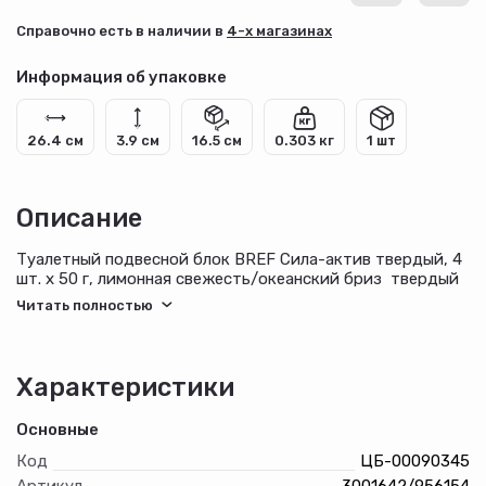
Cправочно есть в наличии в
4-х магазинах
Информация об упаковке
26.4 см
3.9 см
16.5 см
0.303 кг
1 шт
Описание
Туалетный подвесной блок BREF Сила-актив твердый, 4
шт. х 50 г, лимонная свежесть/океанский бриз твердый
туалетный блок нового поколения, который представлен
в форме ярких разноцветных шариков. Ищете простой
способ поддержать чистоту и свежесть в туалете?
Просто закрепите туалетный блок для унитаза под
ободком унитаза рядом со струей воды и
Характеристики
наслаждайтесь насыщенной свежестью и чистотой
туалета с каждым смыванием!
Основные
Код
ЦБ-00090345
Артикул
3001642/956154