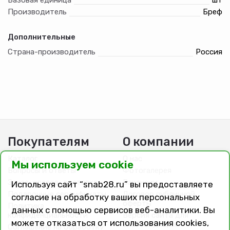
необходимости. Средство помещено в компактную
Производитель
Бреф
емкость весом 450 грамм и не займет много места даже
в небольшом помещении. Продукт не подходит для
использования в биотуалетах.
Дополнительные
Страна-производитель
Россия
Покупателям
О компании
Каталог
О нас
Мы используем cookie
Вопросы и ответы
Фотогалерея
Заказ, оплата, доставка
Вакансии
Используя сайт “snab28.ru” вы предоставляете
Подарочные сертификаты
Договор публичной
согласие на обработку ваших персональных
оферты
Политика
данных с помощью сервисов веб-аналитики. Вы
конфиденциальности
Версия сайта для
можете отказаться от использования cookies,
слабовидящих
Соглашение на обработку