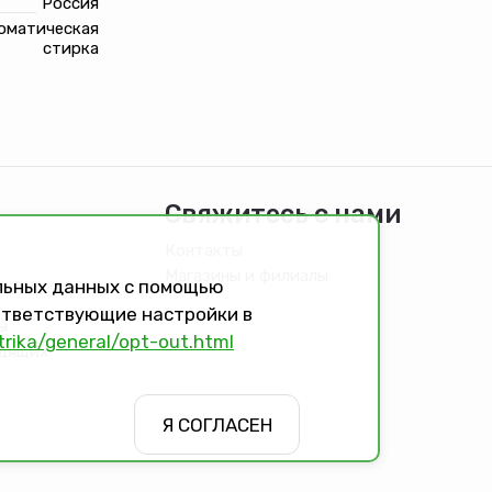
Россия
томатическая
стирка
Свяжитесь с нами
Контакты
Магазины и филиалы
альных данных с помощью
оответствующие настройки в
ы
trika/general/opt-out.html
идящих
Я СОГЛАСЕН