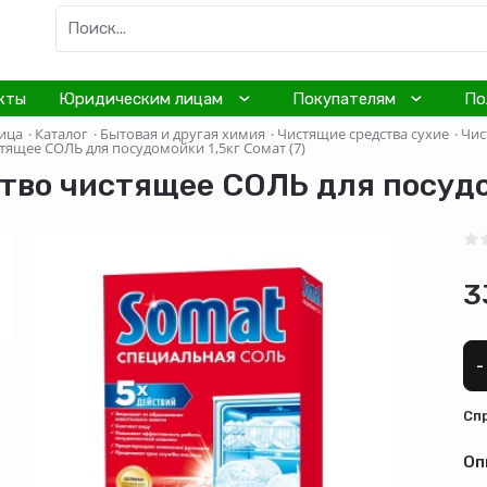
кты
Юридическим лицам
Покупателям
По
ица
·
Каталог
·
Бытовая и другая химия
·
Чистящие средства сухие
·
Чис
тящее СОЛЬ для посудомойки 1,5кг Сомат (7)
тво чистящее СОЛЬ для посудом
3
-
Cп
Оп