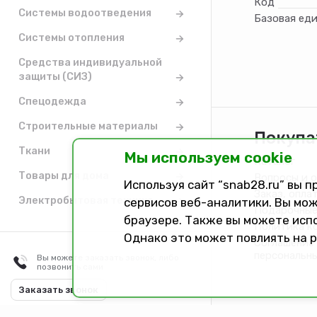
Код
Системы водоотведения
Базовая ед
Системы отопления
Средства индивидуальной
защиты (СИЗ)
Спецодежда
Строительные материалы
Покупа
Ткани
Мы используем cookie
Каталог
Товары для дома
Вопросы и 
Используя сайт “snab28.ru” вы 
Заказ, опла
Электробытовая техника
сервисов веб-аналитики. Вы мож
Подарочные
браузере. Также вы можете исп
Политика к
Однако это может повлиять на 
Соглашение 
персональн
Вы можете заказать звонок, либо
позвонить сами
Разработано в
Dark Studio
Заказать звонок