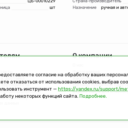
ЦБ-00010229
Страна-производитель
иница
шт
Назначение
ручная и ав
телям
О компании
О нас
ответы
Фотогалерея
предоставляете согласие на обработку ваших персон
та, доставка
Вакансии
ете отказаться от использования cookies, выбрав с
 сертификаты
Договор публичной оферт
ользовать инструмент —
https://yandex.ru/support/me
онфиденциальности
Версия сайта для слабов
работу некоторых функций сайта.
Подробнее.
на обработку
ых данных