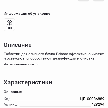
Информация об упаковке
1 шт
Описание
Таблетки для сливного бачка Baimao эффективно чистят
и освежают, способствуют дезинфекции и очистке
сантехники. Таблетки полностью растворяются и не
создают засоров. Средство безопасно в использовании,
не обладает коррозийными свойствами. Обладает
тонким ароматом.
Характеристики
Основные
Код
ЦБ-00086889
Артикул
129294