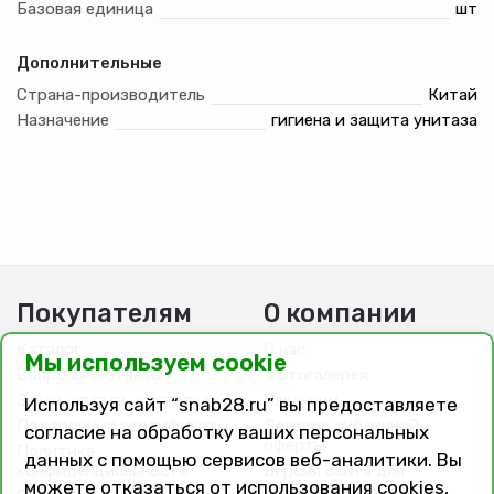
Базовая единица
шт
Дополнительные
Страна-производитель
Китай
Назначение
гигиена и защита унитаза
Покупателям
О компании
Каталог
О нас
Мы используем cookie
Вопросы и ответы
Фотогалерея
Заказ, оплата, доставка
Вакансии
Используя сайт “snab28.ru” вы предоставляете
Подарочные сертификаты
Договор публичной
согласие на обработку ваших персональных
оферты
Политика
данных с помощью сервисов веб-аналитики. Вы
конфиденциальности
Версия сайта для
можете отказаться от использования cookies,
слабовидящих