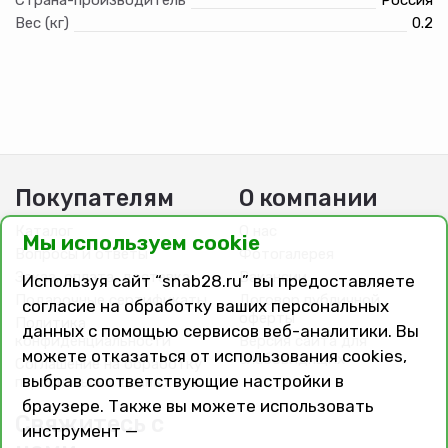
Вес (кг)
0.2
Покупателям
О компании
Каталог
О нас
Мы используем cookie
Вопросы и ответы
Фотогалерея
Заказ, оплата, доставка
Вакансии
Используя сайт “snab28.ru” вы предоставляете
Подарочные сертификаты
Договор публичной
согласие на обработку ваших персональных
оферты
Политика
данных с помощью сервисов веб-аналитики. Вы
конфиденциальности
Версия сайта для
можете отказаться от использования cookies,
слабовидящих
Соглашение на обработку
выбрав соответствующие настройки в
персональных данных
браузере. Также вы можете использовать
Свяжитесь с
инструмент —