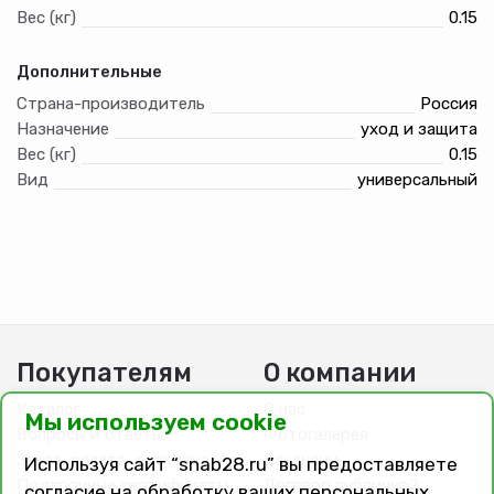
Вес (кг)
0.15
Дополнительные
Страна-производитель
Россия
Назначение
уход и защита
Вес (кг)
0.15
Вид
универсальный
Покупателям
О компании
Каталог
О нас
Мы используем cookie
Вопросы и ответы
Фотогалерея
Заказ, оплата, доставка
Вакансии
Используя сайт “snab28.ru” вы предоставляете
Подарочные сертификаты
Договор публичной
согласие на обработку ваших персональных