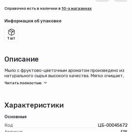
Cправочно есть в наличии в
10-х магазинах
Информация об упаковке
1 шт
Описание
Мыло с фруктово-цветочным ароматом произведено из
натурального сырья высокого качества. Мягко очищает,
не сушит кожу и не вызывает раздражения,
обеспечивает пышную пену, используется для любого
типа кожи.
Характеристики
Основные
Код
ЦБ-00045672
Артикул
175