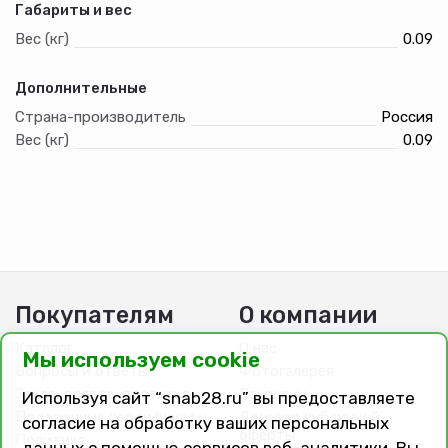
Габариты и вес
Вес (кг)
0.09
Дополнительные
Страна-производитель
Россия
Вес (кг)
0.09
Покупателям
О компании
Каталог
О нас
Мы используем cookie
Вопросы и ответы
Фотогалерея
Заказ, оплата, доставка
Вакансии
Используя сайт “snab28.ru” вы предоставляете
Подарочные сертификаты
Договор публичной
согласие на обработку ваших персональных
оферты
Политика