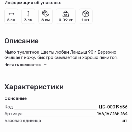
Информация об упаковке
5 см
3 см
8 см
0.09 кг
1 шт
Описание
Мыло туалетное Цветы любви Ландыш 90 г Бережно
очищает кожу, быстро смывается и хорошо пенится.
Интенсивно смягчает и питает кожу, не вызывая сухости
и раздражения. Обладает антисептическими
свойствами. Мыло создано для того, чтобы Ваша кожа
была чистой и здоровой. Способ применения:
массажными движениями нанести на влажную кожу,
Характеристики
вспенить, затем смыть теплой водой Меры
предосторожности: при попадании мыльной пены в глаза
Основные
промыть их чистой водой, при попадании в рот -
прополоскать водой
Код
ЦБ-00019656
Артикул
166,167,165,164
Базовая единица
шт