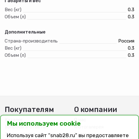
Габариты и вес
Вес (кг)
0.3
Объем (л)
0.3
Дополнительные
Страна-производитель
Россия
Вес (кг)
0.3
Объем (л)
0.3
Покупателям
О компании
Каталог
О нас
Мы используем cookie
Вопросы и ответы
Фотогалерея
Заказ, оплата, доставка
Вакансии
Используя сайт “snab28.ru” вы предоставляете