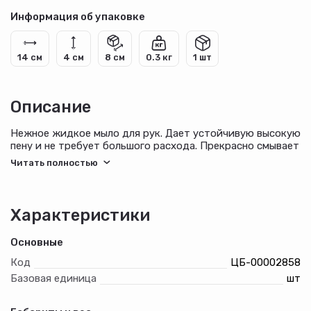
Информация об упаковке
14 см
4 см
8 см
0.3 кг
1 шт
Описание
Нежное жидкое мыло для рук. Дает устойчивую высокую
пену и не требует большого расхода. Прекрасно смывает
любые загрязнения, в том числе животный и
растительный жиры, машинные масла. Удаляет
неприятные запахи. Бережно ухаживает и увлажняет
кожу рук. Обладает приятными естественными
ароматами.
Характеристики
Основные
Код
ЦБ-00002858
Базовая единица
шт