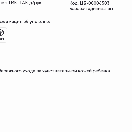
0мл ТИК-ТАК д/рук
Код: ЦБ-00006503
Базовая единица: шт
формация об упаковке
 шт
бережного ухода за чувствительной кожей ребенка .
го слоя кожи и сохранению ее естественной влажности.
х дней жизни.