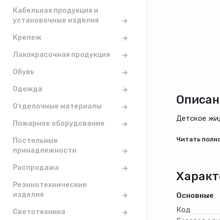
Кабельная продукция и
установочные изделия
Крепеж
Лакокрасочная продукция
Обувь
Одежда
Описан
Отделочные материалы
Детское жид
Пожарное оборудование
Экстракт ро
Постельные
Микролипид 
принадлежности
Жидкое мыло
Распродажа
Характ
Резинотехнические
изделия
Основные
Код
Светотехника