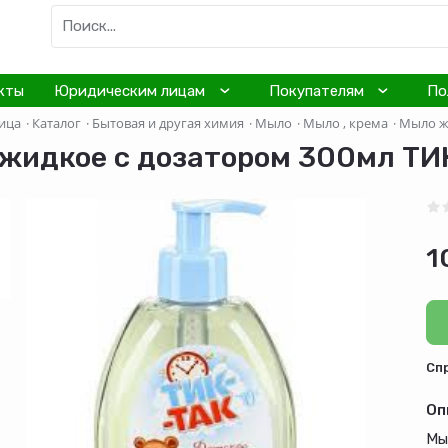
кты
Юридическим лицам
Покупателям
По
ица
·
Каталог
·
Бытовая и другая химия
·
Мыло
·
Мыло , крема
·
Мыло жи
жидкое с дозатором 300мл ТИ
1
Cп
Оп
Мы