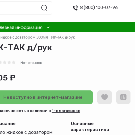
8 (800) 100-07-96
лезная информация
дкое с дозатором 300мл ТИК-ТАК д/рук
К-ТАК д/рук
Нет отзывов
05 ₽
Недоступно в интернет-магазине
равочно есть в наличии в
1-х магазинах
исание
Основные
характеристики
ло жидкое с дозатором