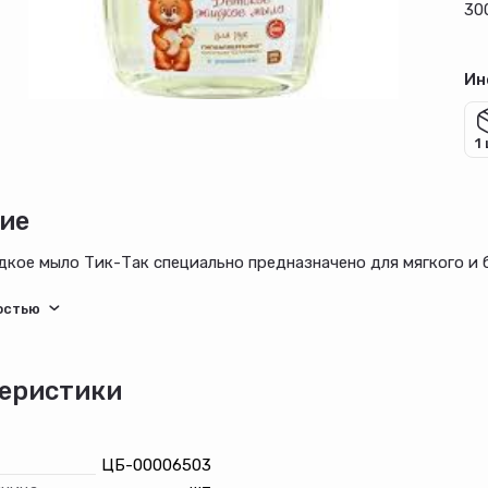
30
Ин
1
ие
кое мыло Тик-Так специально предназначено для мягкого и 
машки, успокаивает и смягчает кожу;
на основе кокосового масла способствует усилению липидно
 гипоаллергенно и подходит для ухода за ребенком с первы
еристики
ЦБ-00006503