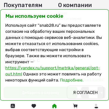
Покупателям
О компании
Каталог
О нас
Мы используем cookie
Вопросы и ответы
Фотогалерея
Заказ, оплата, доставка
Вакансии
Используя сайт “snab28.ru” вы предоставляете
Подарочные сертификаты
Договор публичной
согласие на обработку ваших персональных
оферты
Политика
данных с помощью сервисов веб-аналитики. Вы
конфиденциальности
Версия сайта для
можете отказаться от использования cookies,
слабовидящих
Соглашение на обработку
выбрав соответствующие настройки в
персональных данных
браузере. Также вы можете использовать
Свяжитесь с
инструмент —
нами
https://yandex.ru/support/metrika/general/opt-
out.html
Однако это может повлиять на работу
Контакты
Разработано в
Dark Studio
некоторых функций сайта.
Подробнее.
Магазины и филиалы
Я СОГЛАСЕН
Добавить в корзину
-
+