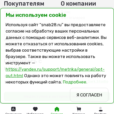
Покупателям
О компании
Каталог
О нас
Мы используем cookie
Вопросы и ответы
Фотогалерея
Заказ, оплата, доставка
Вакансии
Используя сайт “snab28.ru” вы предоставляете
Подарочные сертификаты
Договор публичной
согласие на обработку ваших персональных
оферты
Политика
данных с помощью сервисов веб-аналитики. Вы
конфиденциальности
Версия сайта для
можете отказаться от использования cookies,
слабовидящих
Соглашение на обработку
выбрав соответствующие настройки в
персональных данных
браузере. Также вы можете использовать
Свяжитесь с
инструмент —
нами
https://yandex.ru/support/metrika/general/opt-
out.html
Однако это может повлиять на работу
Контакты
Разработано в
Dark Studio
некоторых функций сайта.
Подробнее.
Магазины и филиалы
Я СОГЛАСЕН
Недоступно в интернет-магазине