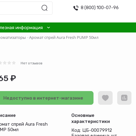
8 (800) 100-07-96
лезная информация
роматизаторы
·
Аромат спрей Aura Fresh PUMP 50мл
Нет отзывов
65 ₽
Недоступно в интернет-магазине
исание
Основные
характеристики
омат спрей Aura Fresh
MP 50мл
Код: ЦБ-00079912
Базовая единица: шт