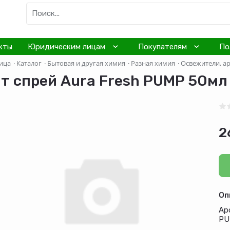
кты
Юридическим лицам
Покупателям
По
ица
·
Каталог
·
Бытовая и другая химия
·
Разная химия
·
Освежители, а
т спрей Aura Fresh PUMP 50мл
2
Оп
Ар
PU