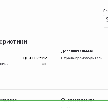
Ин
1
еристики
Дополнительные
ЦБ-00079912
Страна-производитель
иница
шт
телям
О компании
О нас