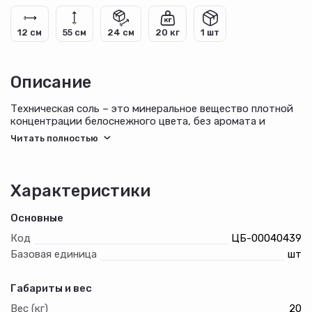
12 см
55 см
24 см
20 кг
1 шт
Описание
Техническая соль – это минеральное вещество плотной
концентрации белоснежного цвета, без аромата и
стороннего привкуса, не взрывоопасно и не токсично.
Зависимо от находящихся в составе минеральных
компонентов, может иметь желтоватый, сероватый
оттенки.
Характеристики
Главные сферы применения:
Основные
присыпка дорог;
водоподготовка;
Код
ЦБ-00040439
хим. индустрия.
Базовая единица
шт
Габариты и вес
Вес (кг)
20