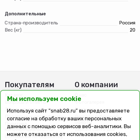
Дополнительные
Страна-производитель
Россия
Вес (кг)
20
Покупателям
О компании
Каталог
О нас
Мы используем cookie
Вопросы и ответы
Фотогалерея
Заказ, оплата, доставка
Вакансии
Используя сайт “snab28.ru” вы предоставляете
Подарочные сертификаты
Договор публичной
согласие на обработку ваших персональных
оферты
Политика
данных с помощью сервисов веб-аналитики. Вы
конфиденциальности
Версия сайта для
можете отказаться от использования cookies,
слабовидящих
Соглашение на обработку