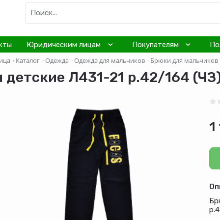
кты
Юридическим лицам
Покупателям
По
ица
·
Каталог
·
Одежда
·
Одежда для мальчиков
·
Брюки для мальчиков
 детские Л431-21 р.42/164 (ЧЗ
1
Оп
Бр
р.4