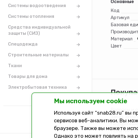
Основные
Системы водоотведения
Код
Системы отопления
Артикул
Базовая ед
Средства индивидуальной
Производит
защиты (СИЗ)
Материал
Спецодежда
Цвет
Строительные материалы
Ткани
Товары для дома
Электробытовая техника
Покупа
Мы используем cookie
Каталог
Вопросы и 
Используя сайт “snab28.ru” вы 
Заказ, опла
сервисов веб-аналитики. Вы мож
Подарочные
браузере. Также вы можете исп
Политика к
Однако это может повлиять на 
Соглашение 