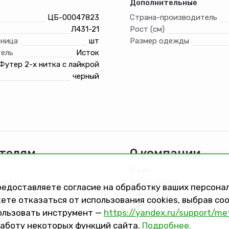
Дополнительные
ЦБ-00047823
Страна-производитель
Л431-21
Рост (см)
иница
шт
Размер одежды
ель
Исток
Футер 2-х нитка с лайкрой
черный
телям
О компании
О нас
ответы
Фотогалерея
предоставляете согласие на обработку ваших персон
та, доставка
Вакансии
ете отказаться от использования cookies, выбрав с
 сертификаты
Договор публичной оферт
ользовать инструмент —
https://yandex.ru/support/me
онфиденциальности
Версия сайта для слабов
работу некоторых функций сайта.
Подробнее.
на обработку