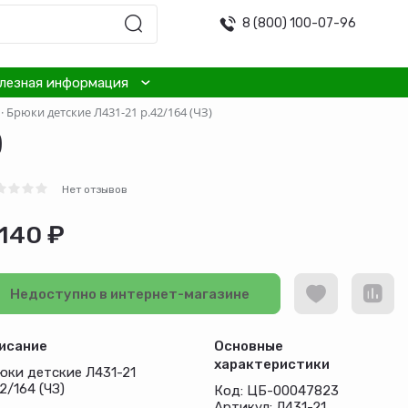
8 (800) 100-07-96
лезная информация
·
Брюки детские Л431-21 р.42/164 (ЧЗ)
)
Нет отзывов
 140 ₽
Недоступно в интернет-магазине
исание
Основные
характеристики
юки детские Л431-21
2/164 (ЧЗ)
Код: ЦБ-00047823
Артикул: Л431-21