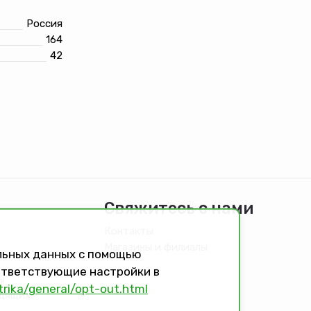
Россия
164
42
Свяжитесь с нами
Контакты
Магазины и филиалы
альных данных с помощью
оответствующие настройки в
ы
trika/general/opt-out.html
идящих