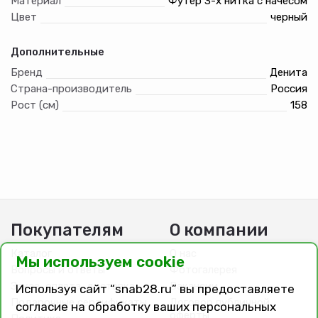
Материал
Футер 3-х нитка с начесом
Цвет
черный
Дополнительные
Бренд
Денита
Страна-производитель
Россия
Рост (см)
158
Покупателям
О компании
Каталог
О нас
Мы используем cookie
Вопросы и ответы
Фотогалерея
Заказ, оплата, доставка
Вакансии
Используя сайт “snab28.ru” вы предоставляете
Подарочные сертификаты
Договор публичной
согласие на обработку ваших персональных
оферты