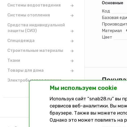
Основные
Системы водоотведения
Код
Системы отопления
Базовая ед
Производит
Средства индивидуальной
защиты (СИЗ)
Материал
Цвет
Спецодежда
Строительные материалы
Ткани
Товары для дома
Покупа
Электробытовая техника
Мы используем cookie
Каталог
Вопросы и 
Используя сайт “snab28.ru” вы 
Заказ, опла
сервисов веб-аналитики. Вы мож
Подарочные
браузере. Также вы можете исп
Политика к
Однако это может повлиять на 
Соглашение 
персональн