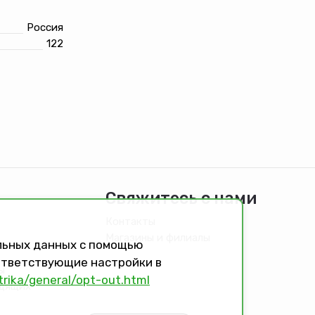
Россия
122
Свяжитесь с нами
Контакты
Магазины и филиалы
альных данных с помощью
оответствующие настройки в
ы
trika/general/opt-out.html
идящих