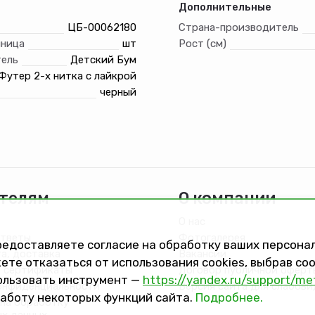
Дополнительные
ЦБ-00062180
Страна-производитель
иница
шт
Рост (см)
ель
Детский Бум
Футер 2-х нитка с лайкрой
черный
телям
О компании
О нас
ответы
Фотогалерея
предоставляете согласие на обработку ваших персон
та, доставка
Вакансии
ете отказаться от использования cookies, выбрав с
 сертификаты
Договор публичной оферт
ользовать инструмент —
https://yandex.ru/support/me
онфиденциальности
Версия сайта для слабов
работу некоторых функций сайта.
Подробнее.
на обработку
ых данных