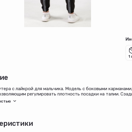
Ин
1
ие
тера с лайкрой для мальчика. Модель с боковыми карманами
озволяющим регулировать плотность посадки на талии. Сзади
тали с вертикальными принтами. Низ брючин собран на элас
еристики