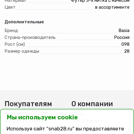
Материал
Футер 3-х нитка с начесом
Цвет
в ассортименте
Дополнительные
Бренд
Basia
Страна-производитель
Россия
Рост (см)
098
Размер одежды
28
Покупателям
О компании
Каталог
О нас
Мы используем cookie
Вопросы и ответы
Фотогалерея
Заказ, оплата, доставка
Вакансии
Используя сайт “snab28.ru” вы предоставляете