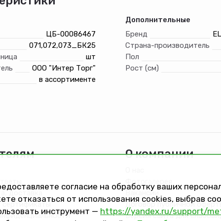
еристики
Дополнительные
ЦБ-00086467
Бренд
E
071,072,073_БК25
Страна-производитель
иница
шт
Пол
ель
ООО "Интер Торг"
Рост (см)
в ассортименте
телям
О компании
О нас
ответы
Фотогалерея
предоставляете согласие на обработку ваших персон
та, доставка
Вакансии
ете отказаться от использования cookies, выбрав с
 сертификаты
Договор публичной оферт
ользовать инструмент —
https://yandex.ru/support/me
онфиденциальности
Версия сайта для слабов