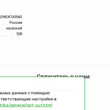
LEMENTARNO
Россия
мужской
128
Свяжитесь с нами
Контакты
Магазины и филиалы
альных данных с помощью
оответствующие настройки в
ы
trika/general/opt-out.html
идящих