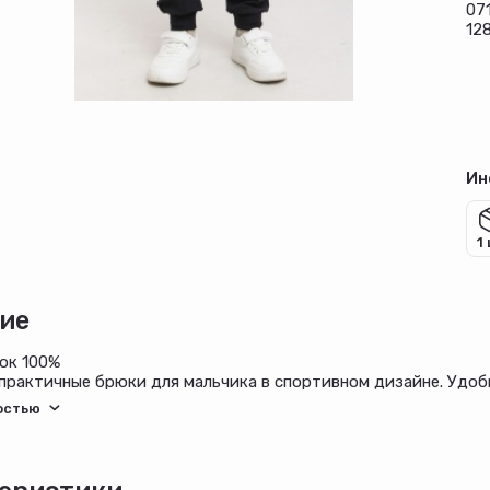
07
12
Ин
1
ие
ок 100%
практичные брюки для мальчика в спортивном дизайне. Удоб
черный цвет сочетается с любой одеждой. Регулируемый поя
езинке для удобства. Подходит для школы, прогулок и активн