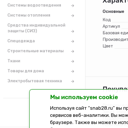
Характ
Системы водоотведения
Основные
Системы отопления
Код
Средства индивидуальной
Артикул
защиты (СИЗ)
Базовая ед
Производит
Спецодежда
Цвет
Строительные материалы
Ткани
Товары для дома
Электробытовая техника
Покупа
Мы используем cookie
Каталог
Вопросы и 
Используя сайт “snab28.ru” вы 
Заказ, опла
сервисов веб-аналитики. Вы мож
Подарочные
браузере. Также вы можете исп
Политика к