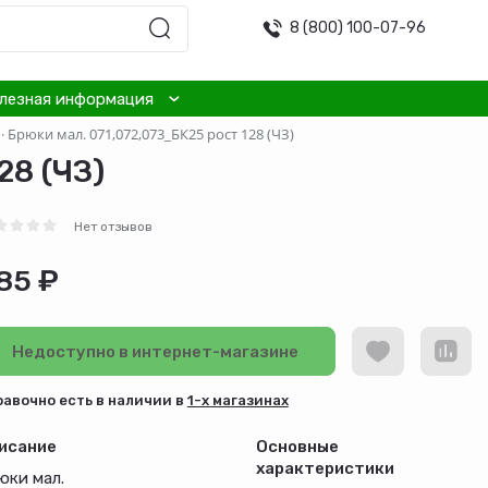
8 (800) 100-07-96
лезная информация
·
Брюки мал. 071,072,073_БК25 рост 128 (ЧЗ)
28 (ЧЗ)
Нет отзывов
85 ₽
Недоступно в интернет-магазине
равочно есть в наличии в
1-х магазинах
исание
Основные
характеристики
юки мал.