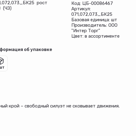
1,072,073_БК25 рост
Код: ЦБ-00086467
8 (ЧЗ)
Артикул:
071,072,073_БК25
Базовая единица: шт
Производитель: ООО
"Интер Торг"
Цвет: в ассортименте
формация об упаковке
 шт
ный крой – свободный силуэт не сковывает движения.
с на резинке со шнурком. Практичные манжеты – низ
ых игр.