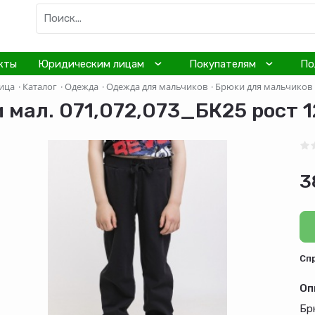
кты
Юридическим лицам
Покупателям
По
ица
·
Каталог
·
Одежда
·
Одежда для мальчиков
·
Брюки для мальчиков
 мал. 071,072,073_БК25 рост 1
3
Cп
Оп
Бр