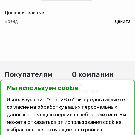
Дополнительные
Бренд
Денита
Покупателям
О компании
Каталог
О нас
Мы используем cookie
Вопросы и ответы
Фотогалерея
Заказ, оплата, доставка
Вакансии
Используя сайт “snab28.ru” вы предоставляете
Подарочные сертификаты
Договор публичной
согласие на обработку ваших персональных
оферты
Политика
данных с помощью сервисов веб-аналитики. Вы
конфиденциальности
Версия сайта для
можете отказаться от использования cookies,
слабовидящих
Соглашение на обработку
выбрав соответствующие настройки в
персональных данных