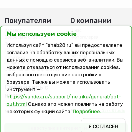
Покупателям
О компании
Каталог
О нас
Мы используем cookie
Вопросы и ответы
Фотогалерея
Заказ, оплата, доставка
Вакансии
Используя сайт “snab28.ru” вы предоставляете
Подарочные сертификаты
Договор публичной
согласие на обработку ваших персональных
оферты
Политика
данных с помощью сервисов веб-аналитики. Вы
конфиденциальности
Версия сайта для
можете отказаться от использования cookies,
слабовидящих
Соглашение на обработку
выбрав соответствующие настройки в
персональных данных
браузере. Также вы можете использовать
Свяжитесь с
инструмент —
нами
https://yandex.ru/support/metrika/general/opt-
out.html
Однако это может повлиять на работу
Контакты
Разработано в
Dark Studio
некоторых функций сайта.
Подробнее.
Магазины и филиалы
Я СОГЛАСЕН
Недоступно в интернет-магазине