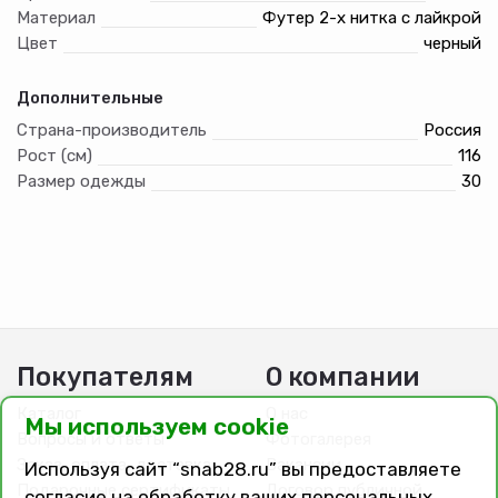
Материал
Футер 2-х нитка с лайкрой
Цвет
черный
Дополнительные
Страна-производитель
Россия
Рост (см)
116
Размер одежды
30
Покупателям
О компании
Каталог
О нас
Мы используем cookie
Вопросы и ответы
Фотогалерея
Заказ, оплата, доставка
Вакансии
Используя сайт “snab28.ru” вы предоставляете
Подарочные сертификаты
Договор публичной
согласие на обработку ваших персональных