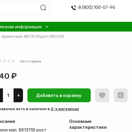
8 (800) 100-07-96
лезная информация
·
Брюки мал. BK1311B рост 092 (ЧЗ)
Нет отзывов
40 ₽
+
Добавить в корзину
равочно есть в наличии в
2-х магазинах
исание
Основные
характеристики
юки мал. BK1311B рост