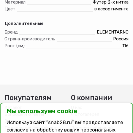
Материал
Футер 2-х нитка
Цвет
в ассортименте
Дополнительные
Бренд
ELEMENTARNO
Страна-производитель
Россия
Рост (см)
116
Покупателям
О компании
Каталог
О нас
Мы используем cookie
Вопросы и ответы
Фотогалерея
Заказ, оплата, доставка
Вакансии
Используя сайт “snab28.ru” вы предоставляете
Подарочные сертификаты
Договор публичной
согласие на обработку ваших персональных