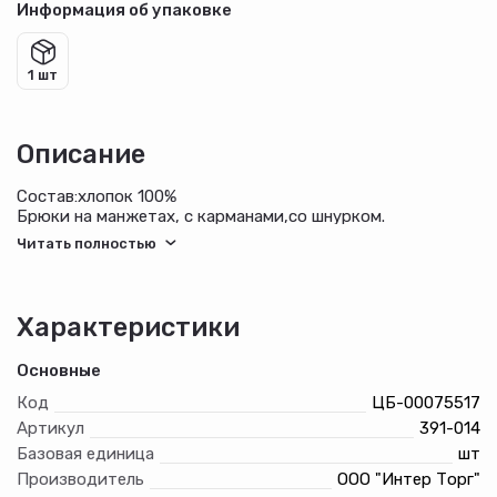
Информация об упаковке
1 шт
Описание
Состав:хлопок 100%
Брюки на манжетах, с карманами,со шнурком.
Декорированы боковой вставкой (лампасы). Пояс и
манжеты по низу брюк- рибана. Тип ткани-Футер 2-х
нитка.
Характеристики
Основные
Код
ЦБ-00075517
Артикул
391-014
Базовая единица
шт
Производитель
ООО "Интер Торг"