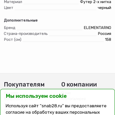
Материал
Футер 2-х нитка
Цвет
черный
Дополнительные
Бренд
ELEMENTARNO
Страна-производитель
Россия
Рост (см)
158
Покупателям
О компании
Каталог
О нас
Мы используем cookie
Вопросы и ответы
Фотогалерея
Заказ, оплата, доставка
Вакансии
Используя сайт “snab28.ru” вы предоставляете
Подарочные сертификаты
Договор публичной
согласие на обработку ваших персональных