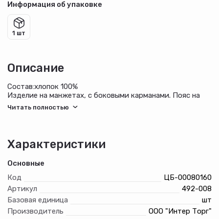
Информация об упаковке
1 шт
Описание
Состав:хлопок 100%
Изделие на манжетах, с боковыми карманами. Пояс на
резинке с завязками. Декорированы брюки лампасами и
принтом. Тип ткани- Футер 2-х нитка.
Характеристики
Основные
Код
ЦБ-00080160
Артикул
492-008
Базовая единица
шт
Производитель
ООО "Интер Торг"