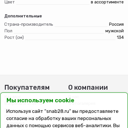
Цвет
в ассортименте
Дополнительные
Страна-производитель
Россия
Пол
мужской
Рост (см)
134
Покупателям
О компании
Каталог
О нас
Мы используем cookie
Вопросы и ответы
Фотогалерея
Заказ, оплата, доставка
Вакансии
Используя сайт “snab28.ru” вы предоставляете
Подарочные сертификаты
Договор публичной
согласие на обработку ваших персональных
оферты
Политика
данных с помощью сервисов веб-аналитики. Вы