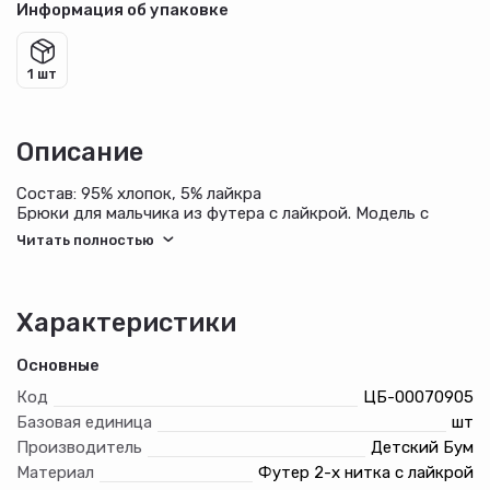
Информация об упаковке
1 шт
Описание
Состав: 95% хлопок, 5% лайкра
Брюки для мальчика из футера с лайкрой. Модель с
эффектными контрастными вставками, с нашивкой, с
боковыми карманами, на поясе с отстроченной
эластичной тесьмой и шнуром, по низу на манжетах из
кашкорсе. Примечание: внешний вид шнура и нашивки
может отличаться от представленного на фото.
Характеристики
Основные
Код
ЦБ-00070905
Базовая единица
шт
Производитель
Детский Бум
Материал
Футер 2-х нитка с лайкрой