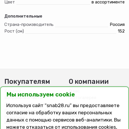
Цвет
в ассортименте
Дополнительные
Страна-производитель
Россия
Рост (см)
152
Покупателям
О компании
Каталог
О нас
Мы используем cookie
Вопросы и ответы
Фотогалерея
Заказ, оплата, доставка
Вакансии
Используя сайт “snab28.ru” вы предоставляете
Подарочные сертификаты
Договор публичной
согласие на обработку ваших персональных
оферты
Политика
данных с помощью сервисов веб-аналитики. Вы
конфиденциальности
Версия сайта для
можете отказаться от использования cookies,
слабовидящих