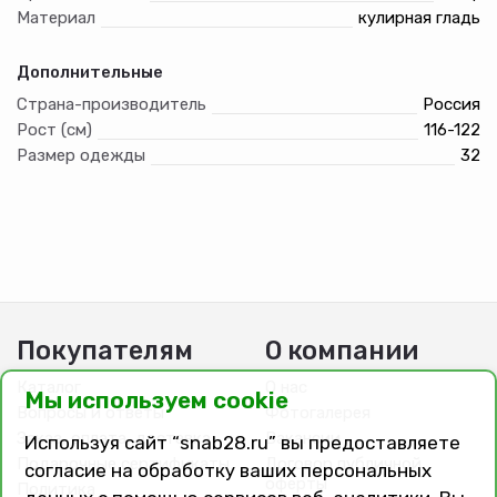
Материал
кулирная гладь
Дополнительные
Страна-производитель
Россия
Рост (см)
116-122
Размер одежды
32
Покупателям
О компании
Каталог
О нас
Мы используем cookie
Вопросы и ответы
Фотогалерея
Заказ, оплата, доставка
Вакансии
Используя сайт “snab28.ru” вы предоставляете
Подарочные сертификаты
Договор публичной
согласие на обработку ваших персональных
оферты
Политика