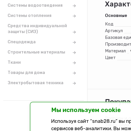
Характ
Системы водоотведения
Системы отопления
Основные
Код
Средства индивидуальной
Артикул
защиты (СИЗ)
Базовая ед
Спецодежда
Производит
Материал
Строительные материалы
Цвет
Ткани
Товары для дома
Электробытовая техника
Покупа
Мы используем cookie
Каталог
Вопросы и 
Используя сайт “snab28.ru” вы 
Заказ, опла
сервисов веб-аналитики. Вы мож