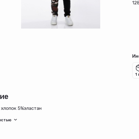
128
Ин
1
ие
 хлопок 5%эластан