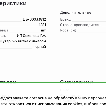
еристики
Дополнительные
ЦБ-00033812
Бренд
1281
Страна-производитель
иница
шт
Рост (см)
ель
ИП Соколова Г.А.
Футер 3-х нитка с начесом
черный
телям
О компании
О нас
ответы
Фотогалерея
предоставляете согласие на обработку ваших персон
та, доставка
Вакансии
ете отказаться от использования cookies, выбрав с