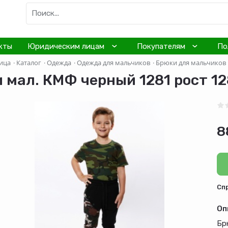
кты
Юридическим лицам
Покупателям
По
ица
·
Каталог
·
Одежда
·
Одежда для мальчиков
·
Брюки для мальчиков
 мал. КМФ черный 1281 рост 12
8
Cп
Оп
Бр