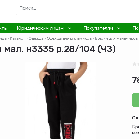
кты
Юридическим лицам
Покупателям
По
ица
·
Каталог
·
Одежда
·
Одежда для мальчиков
·
Брюки для мальчиков
 мал. н3335 р.28/104 (ЧЗ)
7
Оп
Бр
ма