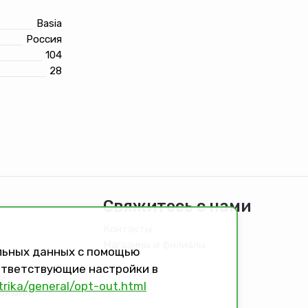
Basia
Россия
104
28
Свяжитесь с нами
Контакты
Магазины и филиалы
альных данных с помощью
оответствующие настройки в
ы
trika/general/opt-out.html
идящих