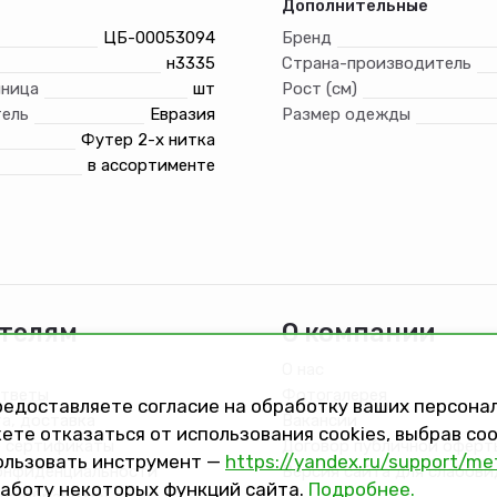
Дополнительные
ЦБ-00053094
Бренд
н3335
Страна-производитель
иница
шт
Рост (см)
ель
Евразия
Размер одежды
Футер 2-х нитка
в ассортименте
телям
О компании
О нас
ответы
Фотогалерея
предоставляете согласие на обработку ваших персон
та, доставка
Вакансии
ете отказаться от использования cookies, выбрав с
 сертификаты
Договор публичной оферт
ользовать инструмент —
https://yandex.ru/support/me
онфиденциальности
Версия сайта для слабов
работу некоторых функций сайта.
Подробнее.
на обработку