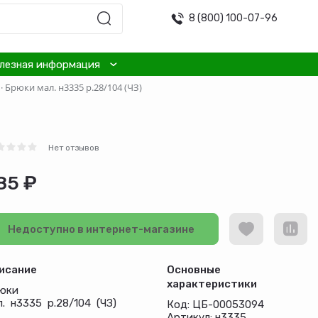
8 (800) 100-07-96
лезная информация
·
Брюки мал. н3335 р.28/104 (ЧЗ)
Нет отзывов
85 ₽
Недоступно в интернет-магазине
исание
Основные
характеристики
юки
л. н3335 р.28/104 (ЧЗ)
Код: ЦБ-00053094
Артикул: н3335