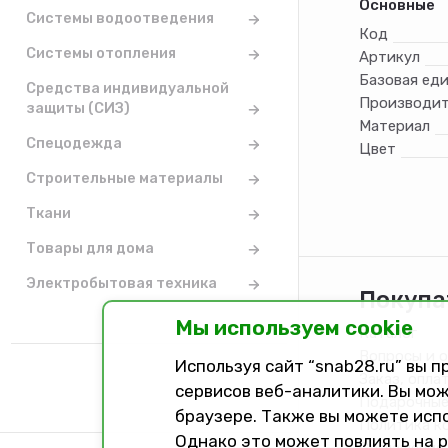
Основные
Системы водоотведения
Код
Системы отопления
Артикул
Базовая ед
Средства индивидуальной
Производит
защиты (СИЗ)
Материал
Спецодежда
Цвет
Строительные материалы
Ткани
Товары для дома
Электробытовая техника
Покупа
Мы используем cookie
Каталог
Вопросы и 
Используя сайт “snab28.ru” вы 
Заказ, опла
сервисов веб-аналитики. Вы мож
Подарочные
браузере. Также вы можете исп
Политика к
Однако это может повлиять на 
Соглашение 