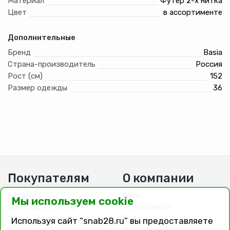
Материал
Футер 2-х нитка
Цвет
в ассортименте
Дополнительные
Бренд
Basia
Страна-производитель
Россия
Рост (см)
152
Размер одежды
36
Покупателям
О компании
Каталог
О нас
Мы используем cookie
Вопросы и ответы
Фотогалерея
Заказ, оплата, доставка
Вакансии
Используя сайт “snab28.ru” вы предоставляете