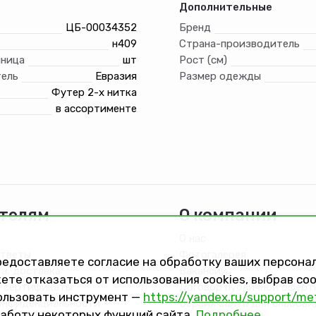
Дополнительные
ЦБ-00034352
Бренд
н409
Страна-производитель
иница
шт
Рост (см)
ель
Евразия
Размер одежды
Футер 2-х нитка
в ассортименте
телям
О компании
О нас
ответы
Фотогалерея
предоставляете согласие на обработку ваших персон
та, доставка
Вакансии
ете отказаться от использования cookies, выбрав с
 сертификаты
Договор публичной оферт
ользовать инструмент —
https://yandex.ru/support/me
онфиденциальности
Версия сайта для слабов
работу некоторых функций сайта.
Подробнее.