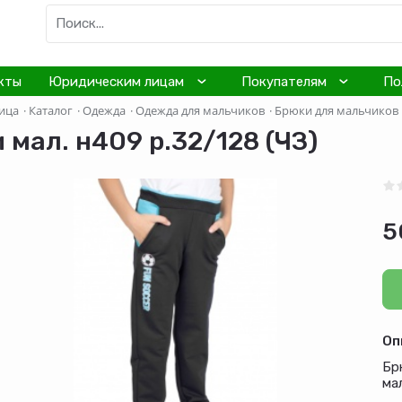
кты
Юридическим лицам
Покупателям
По
ица
·
Каталог
·
Одежда
·
Одежда для мальчиков
·
Брюки для мальчиков
 мал. н409 р.32/128 (ЧЗ)
5
Оп
Бр
ма