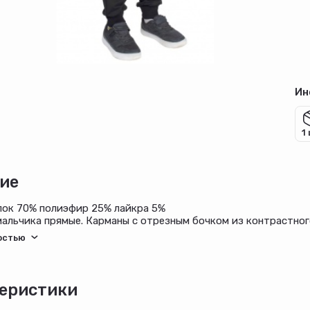
Ин
1
ие
пок 70% полиэфир 25% лайкра 5%
альчика прямые. Карманы с отрезным бочком из контрастног
 передней части имитация гульфика. На одной ноге выполнен
еристики