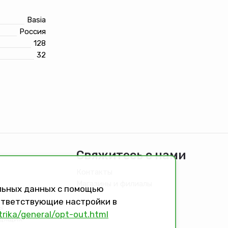
Basia
Россия
128
32
Свяжитесь с нами
Контакты
Магазины и филиалы
альных данных с помощью
оответствующие настройки в
ы
trika/general/opt-out.html
идящих