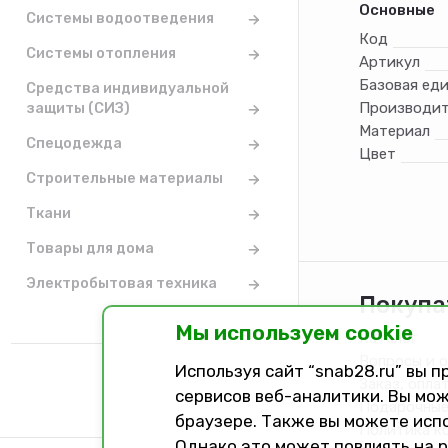
Основные
Системы водоотведения
Код
Системы отопления
Артикул
Базовая ед
Средства индивидуальной
защиты (СИЗ)
Производит
Материал
Спецодежда
Цвет
Строительные материалы
Ткани
Товары для дома
Электробытовая техника
Покупа
Мы используем cookie
Каталог
Вопросы и 
Используя сайт “snab28.ru” вы 
Заказ, опла
сервисов веб-аналитики. Вы мож
Подарочные
браузере. Также вы можете исп
Политика к
Однако это может повлиять на 