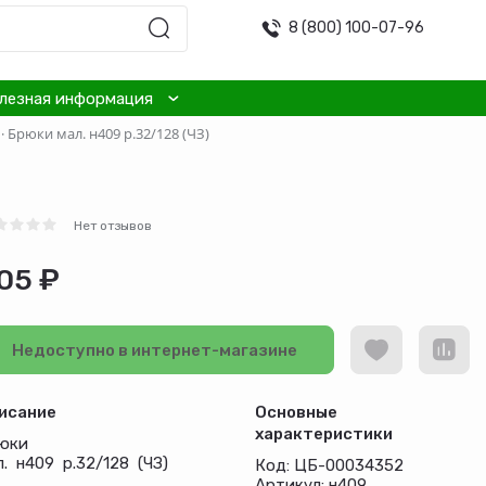
8 (800) 100-07-96
лезная информация
·
Брюки мал. н409 р.32/128 (ЧЗ)
Нет отзывов
05 ₽
Недоступно в интернет-магазине
исание
Основные
характеристики
юки
л. н409 р.32/128 (ЧЗ)
Код: ЦБ-00034352
Артикул: н409