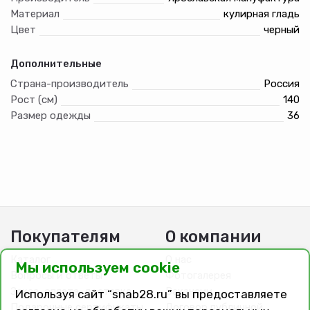
Материал
кулирная гладь
Цвет
черный
Дополнительные
Страна-производитель
Россия
Рост (см)
140
Размер одежды
36
Покупателям
О компании
Каталог
О нас
Мы используем cookie
Вопросы и ответы
Фотогалерея
Заказ, оплата, доставка
Вакансии
Используя сайт “snab28.ru” вы предоставляете
Подарочные сертификаты
Договор публичной