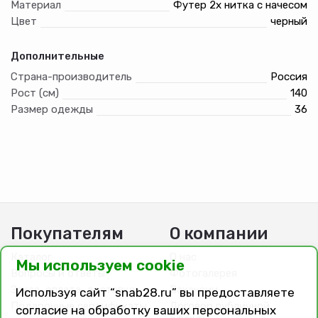
Материал
Футер 2х нитка с начесом
Цвет
черный
Дополнительные
Страна-производитель
Россия
Рост (см)
140
Размер одежды
36
Покупателям
О компании
Каталог
О нас
Мы используем cookie
Вопросы и ответы
Фотогалерея
Заказ, оплата, доставка
Вакансии
Используя сайт “snab28.ru” вы предоставляете
Подарочные сертификаты
Договор публичной
согласие на обработку ваших персональных