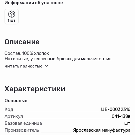
Информация об упаковке
1 шт
Описание
Состав: 100% хлопок
Нательные, утепленные брюки для мальчиков из
мягкого, ворсованного хлопкового полотна на
эластичном поясе со штрипкой. Можно использовать
как домашние или поддевать под классические брюки
при минусовых температурах на улице.
Характеристики
Основные
Код
ЦБ-00032316
Артикул
041-138в
Базовая единица
шт
Производитель
Ярославская мануфактура