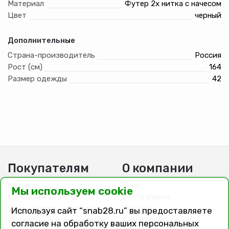
Материал
Футер 2х нитка с начесом
Цвет
черный
Дополнительные
Страна-производитель
Россия
Рост (см)
164
Размер одежды
42
Покупателям
О компании
Каталог
О нас
Мы используем cookie
Вопросы и ответы
Фотогалерея
Заказ, оплата, доставка
Вакансии
Используя сайт “snab28.ru” вы предоставляете
Подарочные сертификаты
Договор публичной
согласие на обработку ваших персональных