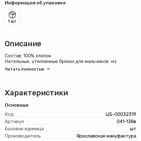
Информация об упаковке
1 шт
Описание
Состав: 100% хлопок
Нательные, утепленные брюки для мальчиков из
мягкого, ворсованного хлопкового полотна на
эластичном поясе со штрипкой. Можно использовать
как домашние или поддевать под классические брюки
при минусовых температурах на улице.
Характеристики
Основные
Код
ЦБ-00032319
Артикул
041-138в
Базовая единица
шт
Производитель
Ярославская мануфактура