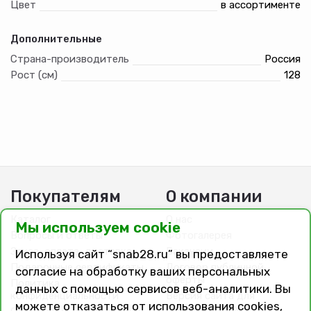
Цвет
в ассортименте
Дополнительные
Страна-производитель
Россия
Рост (см)
128
Покупателям
О компании
Каталог
О нас
Мы используем cookie
Вопросы и ответы
Фотогалерея
Заказ, оплата, доставка
Вакансии
Используя сайт “snab28.ru” вы предоставляете
Подарочные сертификаты
Договор публичной
согласие на обработку ваших персональных
оферты
Политика
данных с помощью сервисов веб-аналитики. Вы
конфиденциальности
Версия сайта для
можете отказаться от использования cookies,
слабовидящих