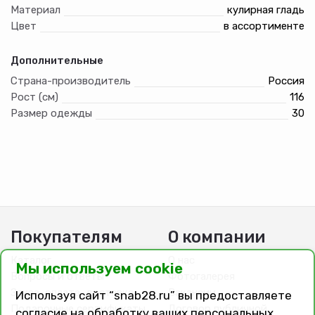
Материал
кулирная гладь
Цвет
в ассортименте
Дополнительные
Страна-производитель
Россия
Рост (см)
116
Размер одежды
30
Покупателям
О компании
Каталог
О нас
Мы используем cookie
Вопросы и ответы
Фотогалерея
Заказ, оплата, доставка
Вакансии
Используя сайт “snab28.ru” вы предоставляете
Подарочные сертификаты
Договор публичной
согласие на обработку ваших персональных