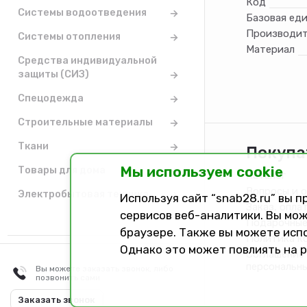
Код
Системы водоотведения
Базовая ед
Производит
Системы отопления
Материал
Средства индивидуальной
защиты (СИЗ)
Спецодежда
Строительные материалы
Ткани
Покупа
Мы используем cookie
Товары для дома
Каталог
Вопросы и 
Электробытовая техника
Используя сайт “snab28.ru” вы 
Заказ, опла
сервисов веб-аналитики. Вы мож
Подарочные
браузере. Также вы можете исп
Политика к
Однако это может повлиять на 
Соглашение 
персональн
Вы можете заказать звонок, либо
позвонить сами
Разработано в
Dark Studio
Заказать звонок