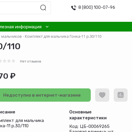
8 (800) 100-07-96
лезная информация
я мальчиков
·
Комплект для мальчика Гонка-11 р.30/110
0/110
Нет отзывов
70 ₽
Недоступно в интернет-магазине
исание
Основные
характеристики
мплект для мальчика
ка-11 р.30/110
Код: ЦБ-00069265
Базовая единица: шт