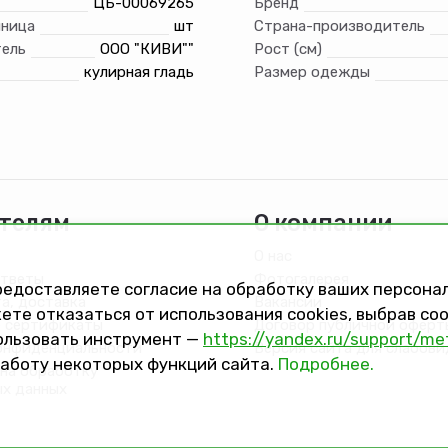
ЦБ-00069265
Бренд
иница
шт
Страна-производитель
ель
ООО "КИВИ""
Рост (см)
кулирная гладь
Размер одежды
телям
О компании
О нас
ответы
Фотогалерея
предоставляете согласие на обработку ваших персон
та, доставка
Вакансии
ете отказаться от использования cookies, выбрав с
 сертификаты
Договор публичной оферт
ользовать инструмент —
https://yandex.ru/support/me
онфиденциальности
Версия сайта для слабов
работу некоторых функций сайта.
Подробнее.
на обработку
ых данных