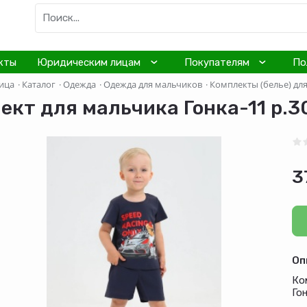
кты
Юридическим лицам
Покупателям
По
ица
·
Каталог
·
Одежда
·
Одежда для мальчиков
·
Комплекты (белье) дл
ект для мальчика Гонка-11 р.3
3
Оп
Ко
Гон