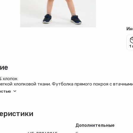
Ин
1
ие
% хлопок
егкой хлопковой ткани. Футболка прямого покроя с втачным
кой обтачкой из эластичной ткани. Шорты прямые, пояс цель
еристики
Дополнительные