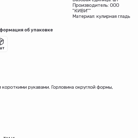
Производитель: ООО
"КИВИ""
Материал: кулирная гладь
формация об упаковке
 шт
и короткими рукавами. Горловина округлой формы,
нокроенный на резинке.