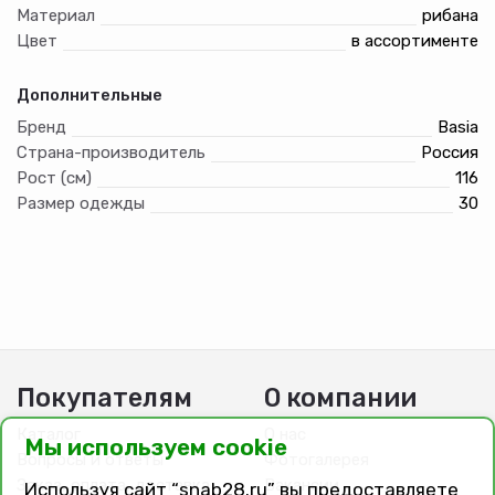
Материал
рибана
Цвет
в ассортименте
Дополнительные
Бренд
Basia
Страна-производитель
Россия
Рост (см)
116
Размер одежды
30
Покупателям
О компании
Каталог
О нас
Мы используем cookie
Вопросы и ответы
Фотогалерея
Заказ, оплата, доставка
Вакансии
Используя сайт “snab28.ru” вы предоставляете