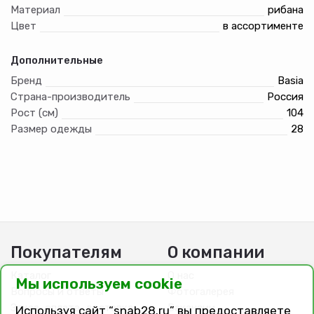
Материал
рибана
Цвет
в ассортименте
Дополнительные
Бренд
Basia
Страна-производитель
Россия
Рост (см)
104
Размер одежды
28
Покупателям
О компании
Каталог
О нас
Мы используем cookie
Вопросы и ответы
Фотогалерея
Заказ, оплата, доставка
Вакансии
Используя сайт “snab28.ru” вы предоставляете