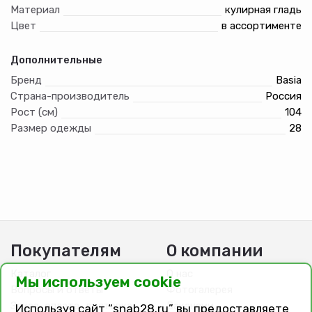
Материал
кулирная гладь
Цвет
в ассортименте
Дополнительные
Бренд
Basia
Страна-производитель
Россия
Рост (см)
104
Размер одежды
28
Покупателям
О компании
Каталог
О нас
Мы используем cookie
Вопросы и ответы
Фотогалерея
Заказ, оплата, доставка
Вакансии
Используя сайт “snab28.ru” вы предоставляете